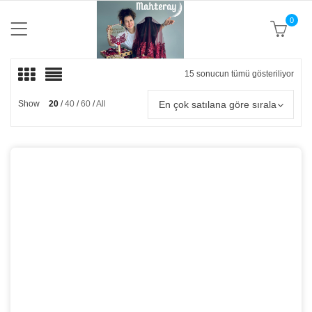
0
15 sonucun tümü gösteriliyor
Popü
göre
sıral
En çok satılana göre sırala
Show
20
40
60
All