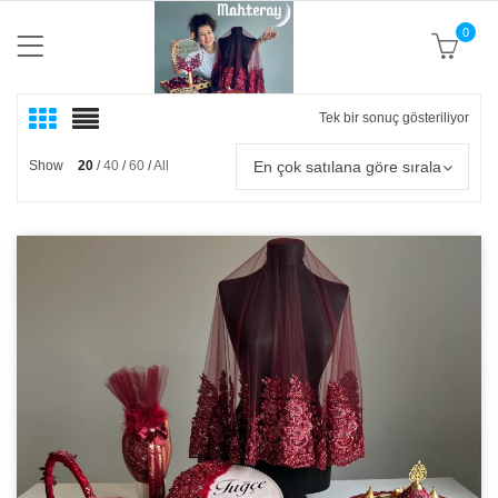
0
Tek bir sonuç gösteriliyor
En çok satılana göre sırala
Show
20
40
60
All