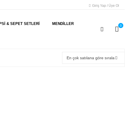
Giriş Yap / Üye Ol
PSİ & SEPET SETLERİ
MENDİLLER
0
En çok satılana göre sırala