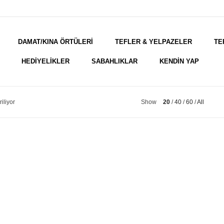
DAMAT/KINA ÖRTÜLERİ
TEFLER & YELPAZELER
TE
HEDİYELİKLER
SABAHLIKLAR
KENDİN YAP
iliyor
Show
20
40
60
All
iğe
ı