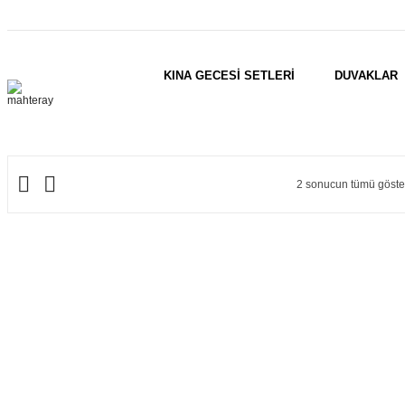
KINA GECESİ SETLERİ
DUVAKLAR
2 sonucun tümü göster
Popülerl
göre
sıraland