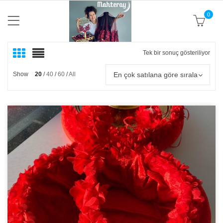
0
Tek bir sonuç gösteriliyor
En çok satılana göre sırala
Show
20
40
60
All