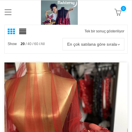
0
Tek bir sonuç gösteriliyor
En çok satılana göre sırala
Show
20
40
60
All