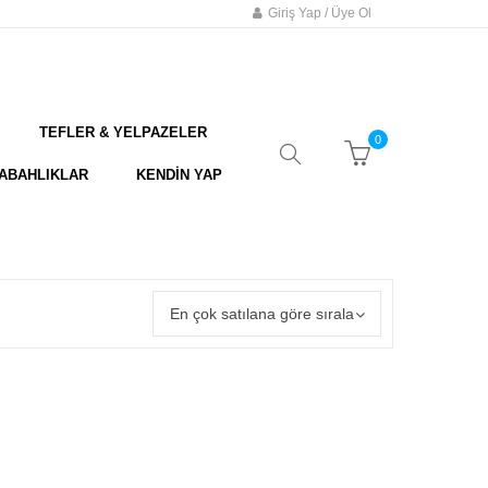
Giriş Yap / Üye Ol
TEFLER & YELPAZELER
0
ABAHLIKLAR
KENDİN YAP
En çok satılana göre sırala