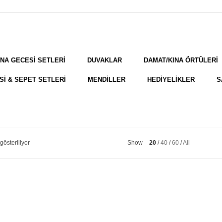
INA GECESİ SETLERİ
DUVAKLAR
DAMAT/KINA ÖRTÜLERİ
Sİ & SEPET SETLERİ
MENDİLLER
HEDİYELİKLER
S
gösteriliyor
Show
20
40
60
All