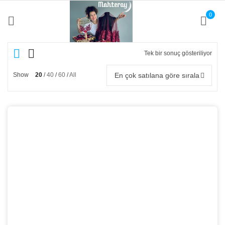
0
Tek bir sonuç gösteriliyor
En çok satılana göre sırala
Show
20
40
60
All