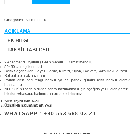
Categories:
MENDİLLER
AÇIKLAMA
EK BILGI
TAKSIT TABLOSU
2 Adet mendil fiyatıdır ( Gelin mendili + Damat mendili)
50×50 cm ölçülerindedir
Renk Seçenekleri: Beyaz, Bordo, Kırmızı, Siyah, Lacivert, Saks Mavi, Z. Yeşil
Bol pullu olarak hazırlanır
Parlak altın sarı rengi baskılı ya da parlak gümüş renk baskılı olarak
hazırlanabilir
NOT: Ürünü satın aldıktan sonra hazırlanması için aşağıda yazılı olan gerekli
bilgileri whatsapp hattımızdan bize iletebilirsiniz;
SİPARİŞ NUMARASI
ÜZERİNE EKLENECEK YAZI
WHATSAPP : +90 553 698 03 21