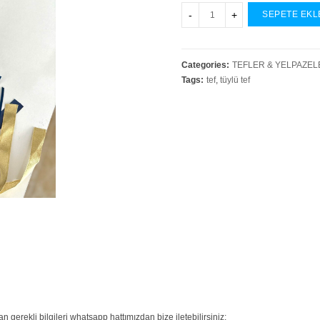
SEPETE EKL
Categories:
TEFLER & YELPAZEL
Tags:
tef
,
tüylü tef
 gerekli bilgileri whatsapp hattımızdan bize iletebilirsiniz;