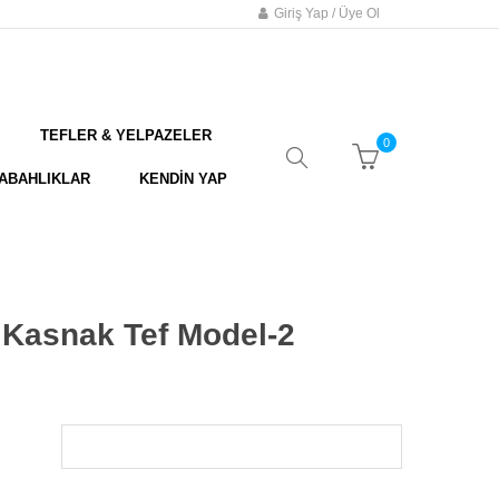
Giriş Yap / Üye Ol
TEFLER & YELPAZELER
0
ABAHLIKLAR
KENDİN YAP
ü Kasnak Tef Model-2