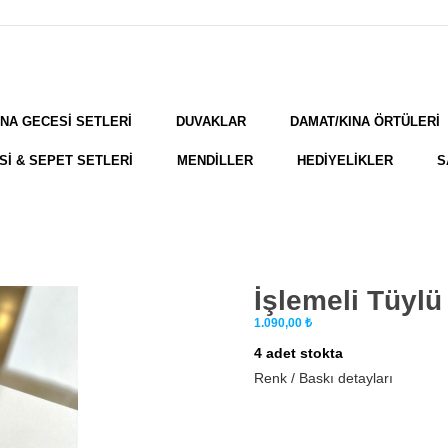
INA GECESİ SETLERİ
DUVAKLAR
DAMAT/KINA ÖRTÜLERİ
Sİ & SEPET SETLERİ
MENDİLLER
HEDİYELİKLER
S
İşlemeli Tüyl
1.090,00
₺
4 adet stokta
Renk / Baskı detayları