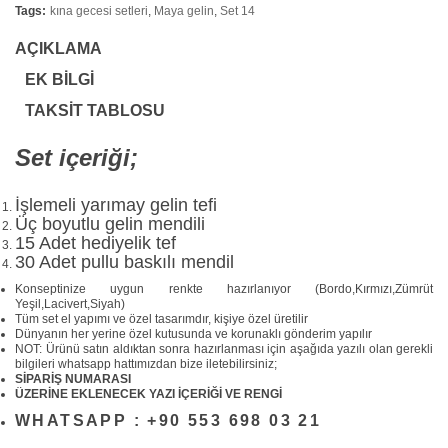
Tags:
kına gecesi setleri
,
Maya gelin
,
Set 14
AÇIKLAMA
EK BILGI
TAKSIT TABLOSU
Set içeriği;
İşlemeli yarımay gelin tefi
Üç boyutlu gelin mendili
15 Adet hediyelik tef
30 Adet pullu baskılı mendil
Konseptinize uygun renkte hazırlanıyor (Bordo,Kırmızı,Zümrüt
Yeşil,Lacivert,Siyah)
Tüm set el yapımı ve özel tasarımdır, kişiye özel üretilir
Dünyanın her yerine özel kutusunda ve korunaklı gönderim yapılır
NOT: Ürünü satın aldıktan sonra hazırlanması için aşağıda yazılı olan gerekli
bilgileri whatsapp hattımızdan bize iletebilirsiniz;
SİPARİŞ NUMARASI
ÜZERİNE EKLENECEK YAZI İÇERİĞİ VE RENGİ
WHATSAPP : +90 553 698 03 21