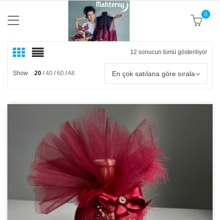
0
12 sonucun tümü gösteriliyor
Popü
göre
sıral
En çok satılana göre sırala
Show
20
40
60
All