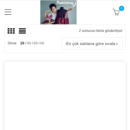
0
2 sonucun tümü gösteriliyor
Popü
göre
sıral
En çok satılana göre sırala
Show
20
40
60
All