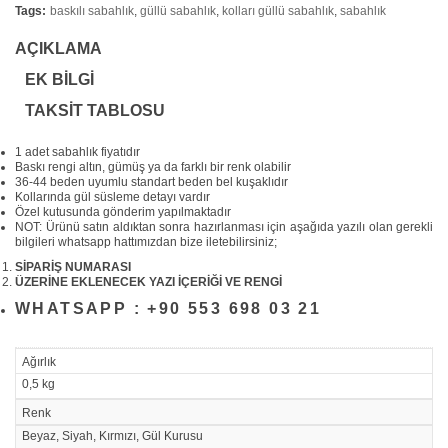
Tags:
baskılı sabahlık
,
güllü sabahlık
,
kolları güllü sabahlık
,
sabahlık
AÇIKLAMA
EK BILGI
TAKSIT TABLOSU
1 adet sabahlık fiyatıdır
Baskı rengi altın, gümüş ya da farklı bir renk olabilir
36-44 beden uyumlu standart beden bel kuşaklıdır
Kollarında gül süsleme detayı vardır
Özel kutusunda gönderim yapılmaktadır
NOT: Ürünü satın aldıktan sonra hazırlanması için aşağıda yazılı olan gerekli
bilgileri whatsapp hattımızdan bize iletebilirsiniz;
SİPARİŞ NUMARASI
ÜZERİNE EKLENECEK YAZI İÇERİĞİ VE RENGİ
WHATSAPP : +90 553 698 03 21
Ağırlık
0,5 kg
Renk
Beyaz, Siyah, Kırmızı, Gül Kurusu