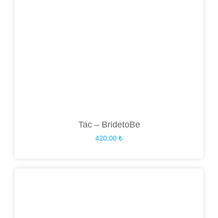
Tac – BridetoBe
420,00
₺