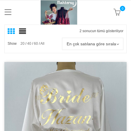
0
2 sonucun tümü gösteriliyor
Popü
göre
sıral
En çok satılana göre sırala
Show
20
40
60
All