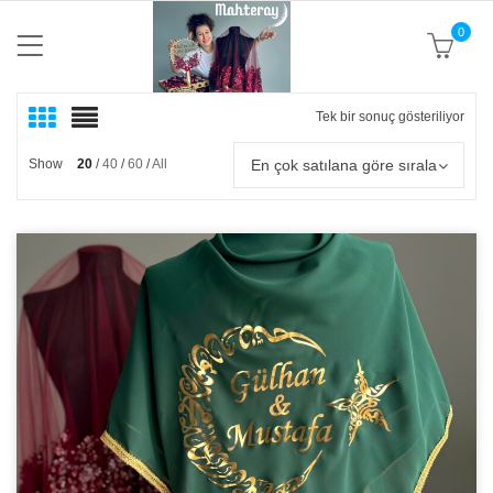
0
Tek bir sonuç gösteriliyor
En çok satılana göre sırala
Show
20
40
60
All