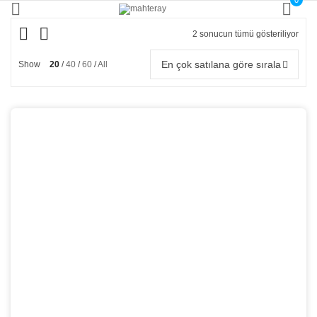
0
2 sonucun tümü gösteriliyor
Popü
göre
sıral
En çok satılana göre sırala
Show
20
40
60
All