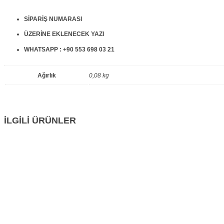
SİPARİŞ NUMARASI
ÜZERİNE EKLENECEK YAZI
WHATSAPP : +90 553 698 03 21
Ağırlık
0,08 kg
İLGİLİ ÜRÜNLER