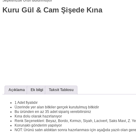
Sepetinizde Ürün Bulunmuyor
Kuru Gül & Cam Şişede Kına
Açıklama
Ek bilgi
Taksit Tablosu
1 Adet fiyatıdır
Üzerinde yer alan bitkiler gerçek kurutulmuş bitkidir
Bu üründen en az 35 adet sipariş verebilirsiniz
Kına dolu olarak hazırlanıyor
Renk Seçenekleri: Beyaz, Bordo, Kırmızı, Siyah, Lacivert, Saks Mavi, Z. Ye
Korunaklı gönderim yapılıyor
NOT: Ürünü satın aldıktan sonra hazırlanması için aşağıda yazılı olan gerekl