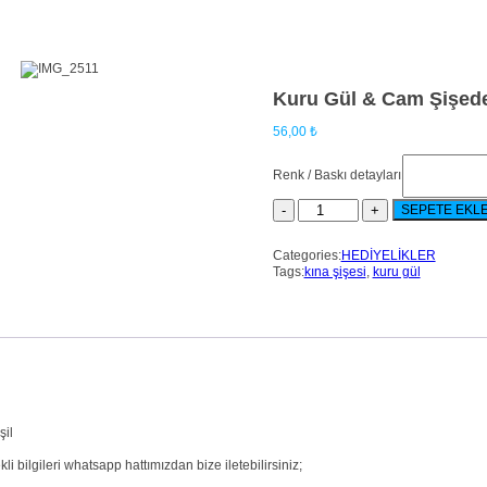
Kuru Gül & Cam Şişed
56,00
₺
Renk / Baskı detayları
SEPETE EKL
Categories:
HEDİYELİKLER
Tags:
kına şişesi
,
kuru gül
şil
i bilgileri whatsapp hattımızdan bize iletebilirsiniz;