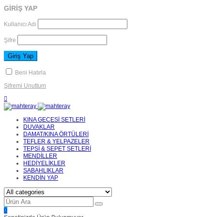
GİRİŞ YAP
Kullanıcı Adı
Şifre
Beni Hatırla
Şifremi Unuttum
KINA GECESİ SETLERİ
DUVAKLAR
DAMAT/KINA ÖRTÜLERİ
TEFLER & YELPAZELER
TEPSİ & SEPET SETLERİ
MENDİLLER
HEDİYELİKLER
SABAHLIKLAR
KENDİN YAP
0