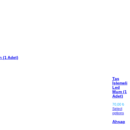
 (1 Adet)
Taş
İşlemeli
Led
Mum (1
Adet)
70,00
₺
Select
options
Ahşap