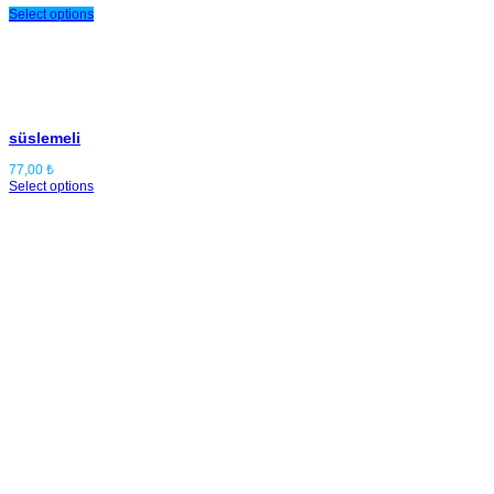
Select options
süslemeli
77,00
₺
Select options