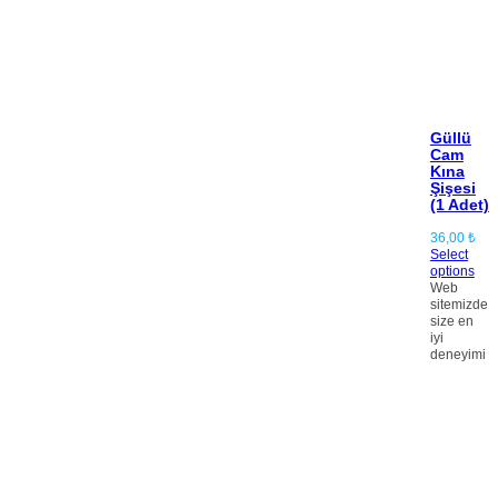
Güllü
Cam
Kına
Şişesi
(1 Adet)
36,00
₺
Select
options
Web
sitemizde
size en
iyi
deneyimi