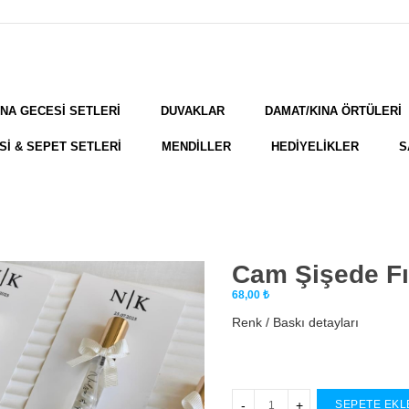
INA GECESİ SETLERİ
DUVAKLAR
DAMAT/KINA ÖRTÜLERİ
Sİ & SEPET SETLERİ
MENDİLLER
HEDİYELİKLER
S
Cam Şişede Fıs
68,00
₺
Renk / Baskı detayları
SEPETE EKL