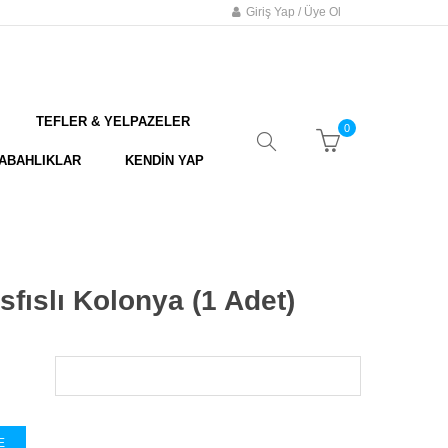
Giriş Yap / Üye Ol
TEFLER & YELPAZELER
0
ABAHLIKLAR
KENDİN YAP
fıslı Kolonya (1 Adet)
E