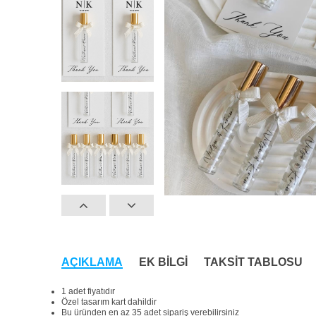
AÇIKLAMA
EK BILGI
TAKSIT TABLOSU
1 adet fiyatıdır
Özel tasarım kart dahildir
Bu üründen en az 35 adet sipariş verebilirsiniz