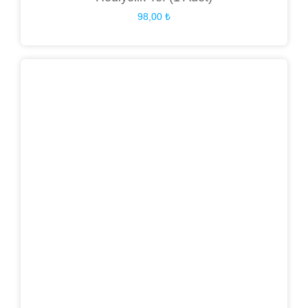
98,00
₺