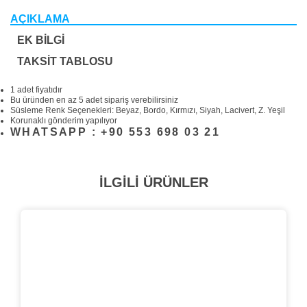
AÇIKLAMA
EK BILGI
TAKSIT TABLOSU
1 adet fiyatıdır
Bu üründen en az 5 adet sipariş verebilirsiniz
Süsleme Renk Seçenekleri: Beyaz, Bordo, Kırmızı, Siyah, Lacivert, Z. Yeşil
Korunaklı gönderim yapılıyor
WHATSAPP : +90 553 698 03 21
İLGİLİ ÜRÜNLER