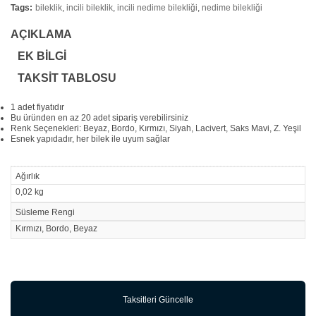
Tags:
bileklik
,
incili bileklik
,
incili nedime bilekliği
,
nedime bilekliği
AÇIKLAMA
EK BILGI
TAKSIT TABLOSU
1 adet fiyatıdır
Bu üründen en az 20 adet sipariş verebilirsiniz
Renk Seçenekleri: Beyaz, Bordo, Kırmızı, Siyah, Lacivert, Saks Mavi, Z. Yeşil
Esnek yapıdadır, her bilek ile uyum sağlar
Ağırlık
0,02 kg
Süsleme Rengi
Kırmızı, Bordo, Beyaz
Taksitleri Güncelle