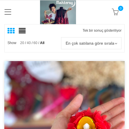
0
Tek bir sonuç gösteriliyor
En çok satılana göre sırala
Show
20
40
60
All