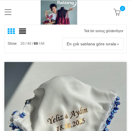
0
Tek bir sonuç gösteriliyor
En çok satılana göre sırala
Show
20
40
60
All