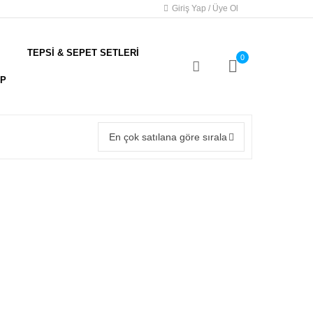
Giriş Yap / Üye Ol
TEPSİ & SEPET SETLERİ
0
AP
En çok satılana göre sırala