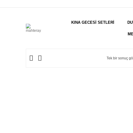
KINA GECESİ SETLERİ
DU
ME
Tek bir sonuç gös