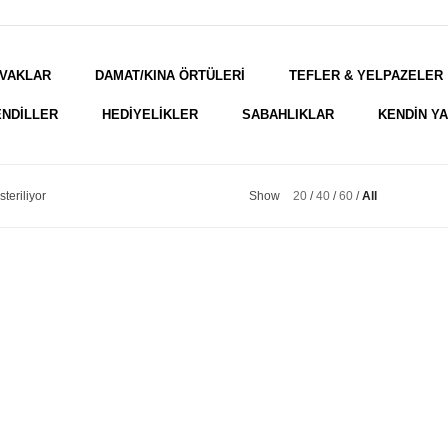
VAKLAR
DAMAT/KINA ÖRTÜLERİ
TEFLER & YELPAZELER
NDİLLER
HEDİYELİKLER
SABAHLIKLAR
KENDİN Y
teriliyor
Show
20
40
60
All