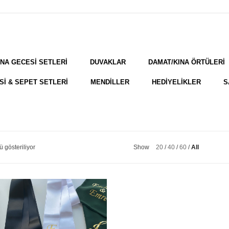
INA GECESİ SETLERİ
DUVAKLAR
DAMAT/KINA ÖRTÜLERİ
Sİ & SEPET SETLERİ
MENDİLLER
HEDİYELİKLER
S
 gösteriliyor
Show
20
40
60
All
opülerliğe
öre
ıralandı