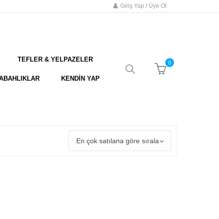
Giriş Yap / Üye Ol
TEFLER & YELPAZELER
0
ABAHLIKLAR
KENDİN YAP
En çok satılana göre sırala