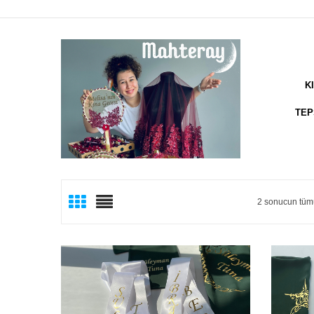
K
TEP
2 sonucun tümü
P
g
s