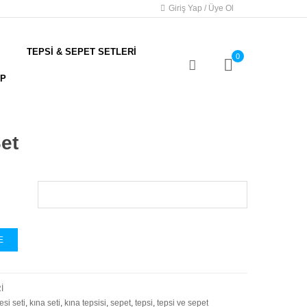
Giriş Yap / Üye Ol
TEPSİ & SEPET SETLERİ
0
AP
et
E
İ
esi seti
,
kına seti
,
kına tepsisi
,
sepet
,
tepsi
,
tepsi ve sepet