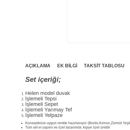
AÇIKLAMA
EK BILGI
TAKSIT TABLOSU
Set içeriği;
Helen model duvak
İşlemeli Tepsi
İşlemeli Sepet
İşlemeli Yarımay Tef
İşlemeli Yelpaze
Konseptinize uygun renkte hazırlanıyor (Bordo,Kırmızı,Zümrüt Yeşil
Tüm set el yapımı ve özel tasarımdır, kişiye özel üretilir