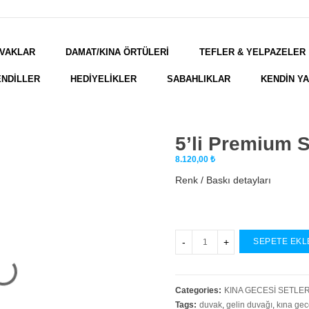
VAKLAR
DAMAT/KINA ÖRTÜLERİ
TEFLER & YELPAZELER
NDİLLER
HEDİYELİKLER
SABAHLIKLAR
KENDİN Y
5’li Premium S
8.120,00
₺
Renk / Baskı detayları
SEPETE EKL
Categories:
KINA GECESİ SETLER
Tags:
duvak
,
gelin duvağı
,
kına gec