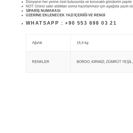
Dünyanın her yerine özel kutusunda ve korunaklı gönderim yapılır
NOT: Ürünü satın aldıktan sonra hazırlanması için aşağıda yazılı olan
SİPARİŞ NUMARASI
ÜZERİNE EKLENECEK YAZI İÇERİĞİ VE RENGİ
WHATSAPP : +90 553 698 03 21
Ağırlık
16,4 kg
RENKLER
BORDO, KIRMIZI, ZÜMRÜT YEŞİL