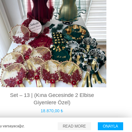
Set – 13 | (Kına Gecesinde 2 Elbise
Giyenlere Özel)
18.870,00
₺
u varsayacağız.
READ MORE
ONAYLA