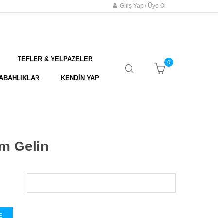
Giriş Yap / Üye Ol
TEFLER & YELPAZELER
0
ABAHLIKLAR
KENDİN YAP
em Gelin
E