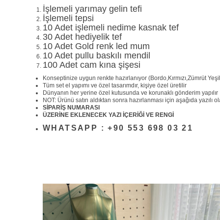
İşlemeli yarımay gelin tefi
İşlemeli tepsi
10 Adet işlemeli nedime kasnak tef
30 Adet hediyelik tef
10 Adet Gold renk led mum
10 Adet pullu baskılı mendil
100 Adet cam kına şişesi
Konseptinize uygun renkte hazırlanıyor (Bordo,Kırmızı,Zümrüt Yeşil
Tüm set el yapımı ve özel tasarımdır, kişiye özel üretilir
Dünyanın her yerine özel kutusunda ve korunaklı gönderim yapılır
NOT: Ürünü satın aldıktan sonra hazırlanması için aşağıda yazılı olan
SİPARİŞ NUMARASI
ÜZERİNE EKLENECEK YAZI İÇERİĞİ VE RENGİ
WHATSAPP : +90 553 698 03 21