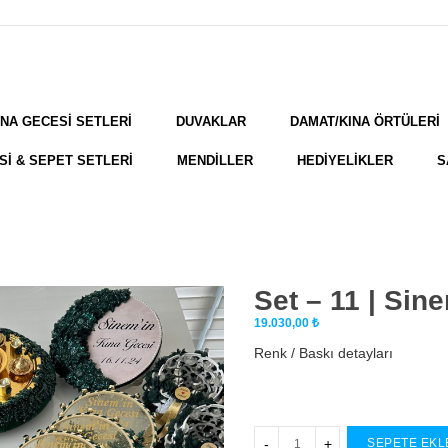
INA GECESİ SETLERİ
DUVAKLAR
DAMAT/KINA ÖRTÜLERİ
Sİ & SEPET SETLERİ
MENDİLLER
HEDİYELİKLER
S
Set – 11 | Sin
19.030,00
₺
Renk / Baskı detayları
SEPETE EKL