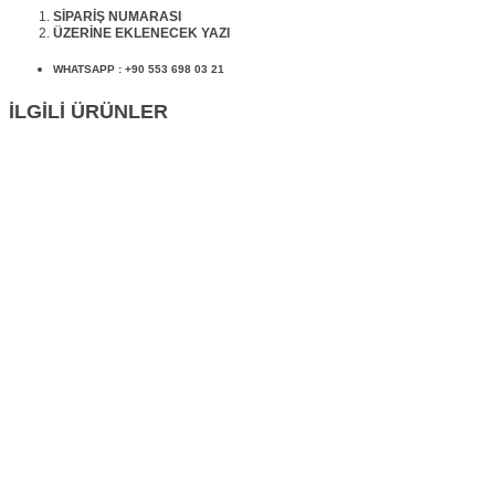
SİPARİŞ NUMARASI
ÜZERİNE EKLENECEK YAZI
WHATSAPP : +90 553 698 03 21
İLGİLİ ÜRÜNLER