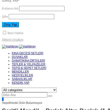
GİRİŞ YAP
Kullanıcı Adı
Şifre
Beni Hatırla
Şifremi Unuttum
KINA GECESİ SETLERİ
DUVAKLAR
DAMAT/KINA ÖRTÜLERİ
TEFLER & YELPAZELER
TEPSİ & SEPET SETLERİ
MENDİLLER
HEDİYELİKLER
SABAHLIKLAR
KENDİN YAP
0
Sepetinizde Ürün Bulunmuyor