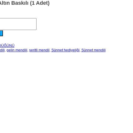
Altın Baskılı (1 Adet)
E
DÜĞÜNÜ
ili
,
gelin mendili
,
şeritli mendil
,
Sünnet hediyeliği
,
Sünnet mendili