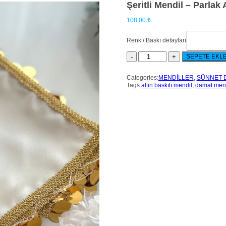
Şeritli Mendil – Parlak 
108,00
₺
Renk / Baskı detayları
SEPETE EKL
Categories:
MENDİLLER
,
SÜNNET 
Tags:
altın baskılı mendil
,
damat mend