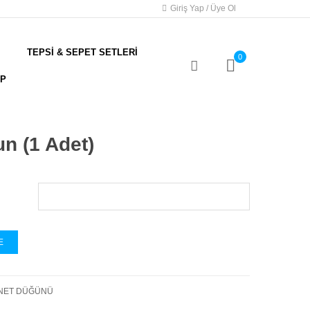
Giriş Yap / Üye Ol
TEPSİ & SEPET SETLERİ
0
AP
n (1 Adet)
E
NET DÜĞÜNÜ