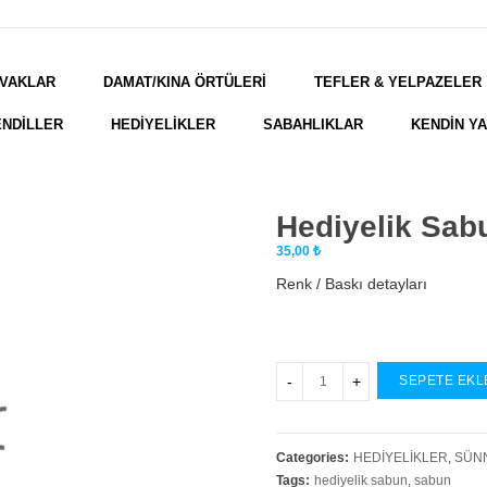
VAKLAR
DAMAT/KINA ÖRTÜLERİ
TEFLER & YELPAZELER
NDİLLER
HEDİYELİKLER
SABAHLIKLAR
KENDİN Y
Hediyelik Sabu
35,00
₺
Renk / Baskı detayları
SEPETE EKL
Categories:
HEDİYELİKLER
,
SÜN
Tags:
hediyelik sabun
,
sabun