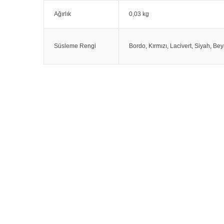
Ağırlık
0,03 kg
Süsleme Rengi
Bordo, Kırmızı, Lacivert, Siyah, B