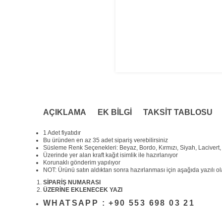
AÇIKLAMA
EK BILGI
TAKSIT TABLOSU
1 Adet fiyatıdır
Bu üründen en az 35 adet sipariş verebilirsiniz
Süsleme Renk Seçenekleri: Beyaz, Bordo, Kırmızı, Siyah, Lacivert, 
Üzerinde yer alan kraft kağıt isimlik ile hazırlanıyor
Korunaklı gönderim yapılıyor
NOT: Ürünü satın aldıktan sonra hazırlanması için aşağıda yazılı olan
SİPARİŞ NUMARASI
ÜZERİNE EKLENECEK YAZI
WHATSAPP : +90 553 698 03 21