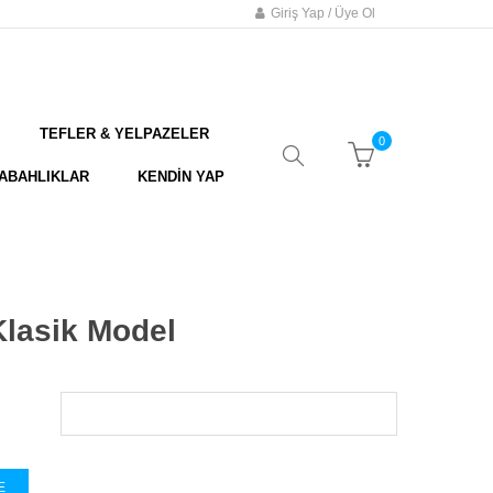
Giriş Yap / Üye Ol
TEFLER & YELPAZELER
0
ABAHLIKLAR
KENDİN YAP
Klasik Model
E