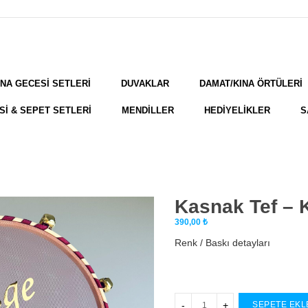
INA GECESİ SETLERİ
DUVAKLAR
DAMAT/KINA ÖRTÜLERİ
Sİ & SEPET SETLERİ
MENDİLLER
HEDİYELİKLER
S
Kasnak Tef – 
390,00
₺
Renk / Baskı detayları
SEPETE EKL