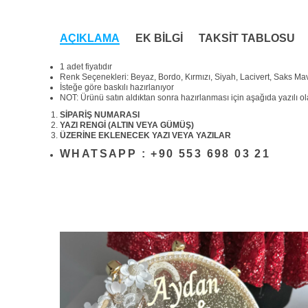
AÇIKLAMA
EK BILGI
TAKSIT TABLOSU
1 adet fiyatıdır
Renk Seçenekleri: Beyaz, Bordo, Kırmızı, Siyah, Lacivert, Saks Mavi
İsteğe göre baskılı hazırlanıyor
NOT: Ürünü satın aldıktan sonra hazırlanması için aşağıda yazılı olan
SİPARİŞ NUMARASI
YAZI RENGİ (ALTIN VEYA GÜMÜŞ)
ÜZERİNE EKLENECEK YAZI VEYA YAZILAR
WHATSAPP : +90 553 698 03 21