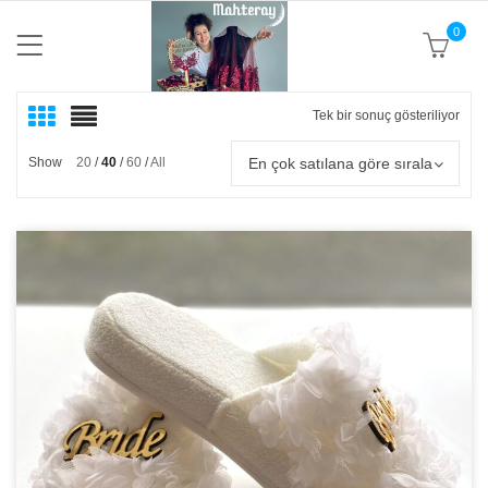
0
Tek bir sonuç gösteriliyor
En çok satılana göre sırala
Show
20
40
60
All