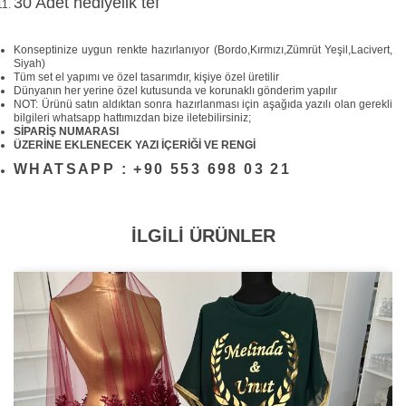
30 Adet hediyelik tef
Konseptinize uygun renkte hazırlanıyor (Bordo,Kırmızı,Zümrüt Yeşil,Lacivert,
Siyah)
Tüm set el yapımı ve özel tasarımdır, kişiye özel üretilir
Dünyanın her yerine özel kutusunda ve korunaklı gönderim yapılır
NOT: Ürünü satın aldıktan sonra hazırlanması için aşağıda yazılı olan gerekli
bilgileri whatsapp hattımızdan bize iletebilirsiniz;
SİPARİŞ NUMARASI
ÜZERİNE EKLENECEK YAZI İÇERİĞİ VE RENGİ
WHATSAPP : +90 553 698 03 21
İLGİLİ ÜRÜNLER