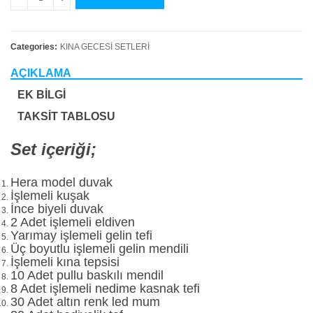
Categories:
KINA GECESİ SETLERİ
AÇIKLAMA
EK BILGI
TAKSIT TABLOSU
Set içeriği;
Hera model duvak
İşlemeli kuşak
İnce biyeli duvak
2 Adet işlemeli eldiven
Yarımay işlemeli gelin tefi
Üç boyutlu işlemeli gelin mendili
İşlemeli kına tepsisi
10 Adet pullu baskılı mendil
8 Adet işlemeli nedime kasnak tefi
30 Adet altın renk led mum