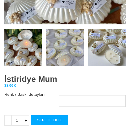
İstiridye Mum
38,00
₺
Renk / Baskı detayları
SEPETE EKLE