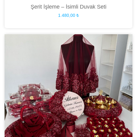
Şerit İşleme – İsimli Duvak Seti
1.480,00
₺