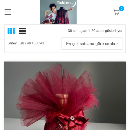
0
36 sonuçtan 1-20 arası gösteriliyor
Popü
göre
sıral
En çok satılana göre sırala
Show
20
40
60
All