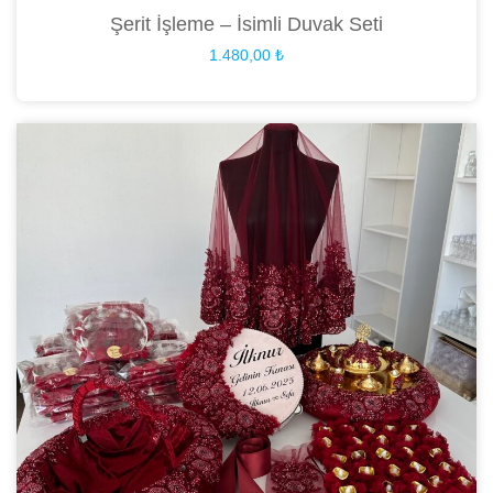
Şerit İşleme – İsimli Duvak Seti
1.480,00
₺