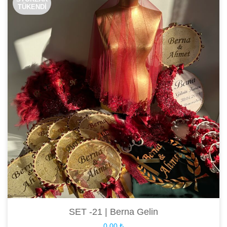
TÜKENDİ
SET -21 | Berna Gelin
0,00
₺